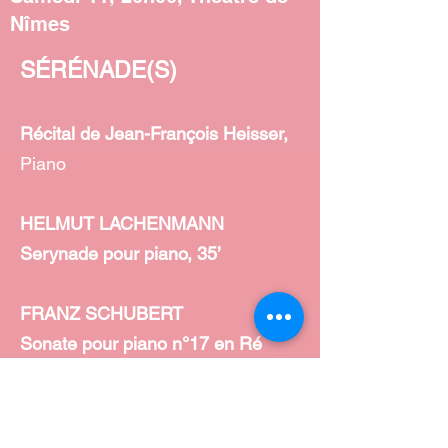
Nîmes
SÉRÉNADE(S)
Récital de Jean-François Heisser,
Piano
HELMUT LACHENMANN
Serynade pour piano, 35’
FRANZ SCHUBERT
Sonate pour piano n°17 en Ré
majeur, D850, 50’
CONCERT 10