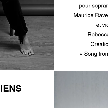
pour sopran
Maurice Ravel
et v
Rebecca
Créati
« Song fro
IENS