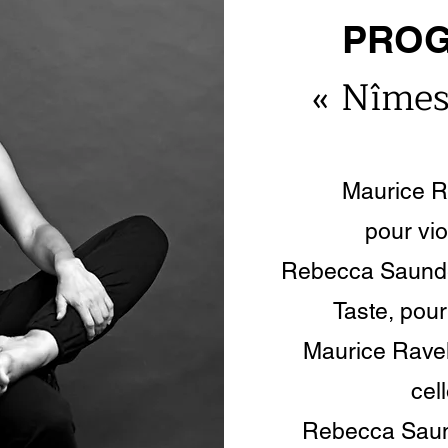
PRO
« Nîmes
Maurice Ra
pour vio
Rebecca Saund
Taste, pour
Maurice Ravel 
cel
Rebecca Saund