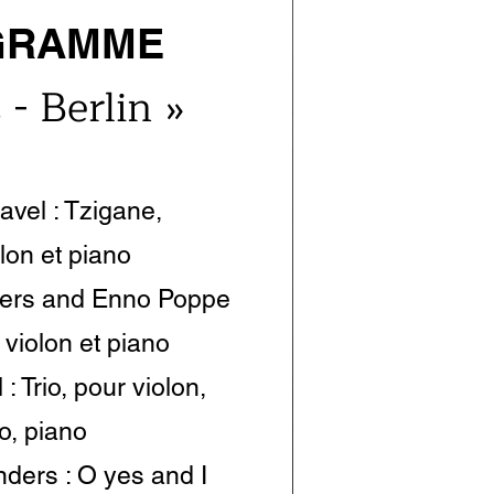
GRAMME
 - Berlin »
vel : Tzigane,
lon et piano
ers and Enno Poppe
 violon et piano
: Trio, pour violon,
lo, piano
ers : O yes and I