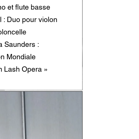
o et flute basse
 : Duo pour violon
ioloncelle
 Saunders :
on Mondiale
m Lash Opera »