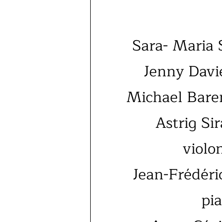
Sara- Maria 
Jenny Davi
Michael Bare
Astrig Si
violo
Jean-Frédéri
pi