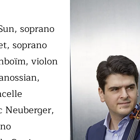
Sun, soprano
et, soprano
nboïm, violon
ranossian,
ncelle
c Neuberger,
ano