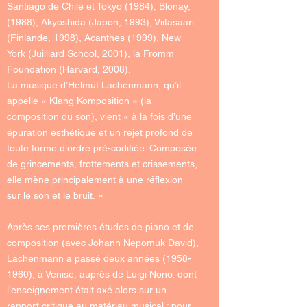
Santiago de Chile et Tokyo (1984), Blonay,
(1988), Akyoshida (Japon, 1993), Viitasaari
(Finlande, 1998), Acanthes (1999), New
York (Juilliard School, 2001), la Fromm
Foundation (Harvard, 2008).
La musique d’Helmut Lachenmann, qu’il
appelle « Klang Komposition » (la
composition du son), vient « à la fois d’une
épuration esthétique et un rejet profond de
toute forme d’ordre pré-codifiée. Composée
de grincements, frottements et crissements,
elle mène principalement à une réflexion
sur le son et le bruit. »
Après ses premières études de piano et de
composition (avec Johann Nepomuk David),
Lachenmann a passé deux années
(1958-
1960)
, à Venise, auprès de
Luigi Nono
, dont
l’enseignement était axé alors sur un
rapport critique au matériau musical ; pour