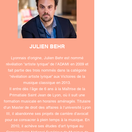
JULIEN BEHR
Lyonnais d’origine, Julien Behr est nommé
révélation “artiste lyrique” de l’ADAMI en 2009 et
fait partie des trois nommés dans la catégorie
“révélation artiste lyrique” aux Victoires de la
musique classique en 2013.
Il entre dès l’âge de 6 ans à la Maîtrise de la
Primatiale Saint Jean de Lyon, où il suit une
formation musicale en horaires aménagés. Titulaire
d’un Master de droit des affaires à l’université Lyon
III, il abandonne ses projets de carrière d’avocat
pour se consacrer à plein temps à la musique. En
2010, il achève ses études d’art lyrique au