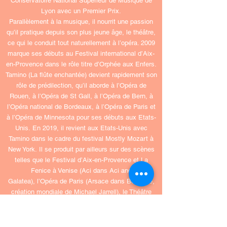
Conservatoire National Supérieur de Musique de
Lyon avec un Premier Prix.
Parallèlement à la musique, il nourrit une passion
qu’il pratique depuis son plus jeune âge, le théâtre,
ce qui le conduit tout naturellement à l’opéra. 2009
marque ses débuts au Festival international d’Aix-
en-Provence dans le rôle titre d’Orphée aux Enfers.
Tamino (La flûte enchantée) devient rapidement son
rôle de prédilection, qu’il aborde à l’Opéra de
Rouen, à l’Opéra de St Gall, à l’Opéra de Bern, à
l’Opéra national de Bordeaux, à l’Opéra de Paris et
à l’Opéra de Minnesota pour ses débuts aux Etats-
Unis. En 2019, il revient aux Etats-Unis avec
Tamino dans le cadre du festival Mostly Mozart à
New York. Il se produit par ailleurs sur des scènes
telles que le Festival d’Aix-en-Provence et La
Fenice à Venise (Aci dans Aci and
Galatea), l’Opéra de Paris (Arsace dans Bérénice,
création mondiale de Michael Jarrell), le Théâtre
des Champs-Elysées, le Grand Théâtre de
Luxembourg, l’Opéra national de Lorraine (Don
Ottavio dans Don Giovanni), l’Opéra Comique