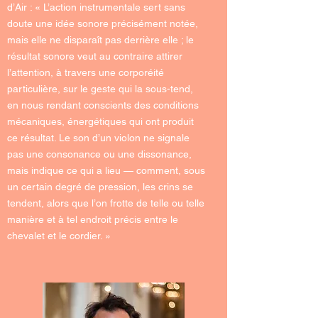
d’
Air
: « L’action instrumentale sert sans
doute une idée sonore précisément notée,
mais elle ne disparaît pas derrière elle ; le
résultat sonore veut au contraire attirer
l’attention, à travers une corporéité
particulière, sur le geste qui la sous-tend,
en nous rendant conscients des conditions
mécaniques, énergétiques qui ont produit
ce résultat. Le son d’un violon ne signale
pas une consonance ou une dissonance,
mais indique ce qui a lieu — comment, sous
un certain degré de pression, les crins se
tendent, alors que l’on frotte de telle ou telle
manière et à tel endroit précis entre le
chevalet et le cordier. »