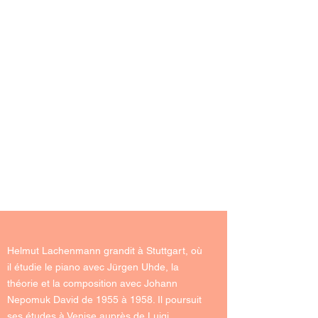
Helmut Lachenmann grandit à Stuttgart, où
il étudie le piano avec Jürgen Uhde, la
théorie et la composition avec
Johann
Nepomuk David
de 1955 à 1958. Il poursuit
ses études à Venise auprès de
Luigi