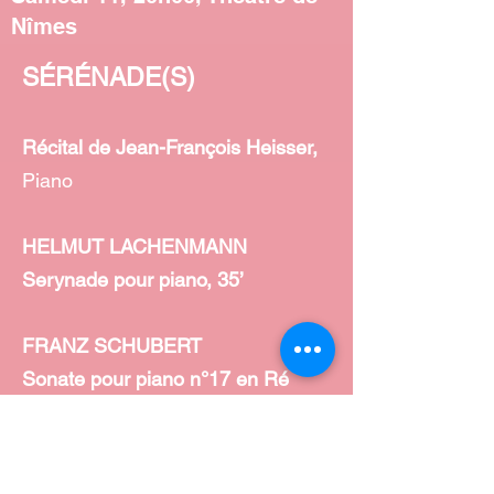
Nîmes
SÉRÉNADE(S)
Récital de Jean-François Heisser,
Piano
HELMUT LACHENMANN
Serynade pour piano, 35’
FRANZ SCHUBERT
Sonate pour piano n°17 en Ré
majeur, D850, 50’
CONCERT 10