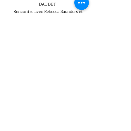
DAUDET
Rencontre avec Rebecca Saunders et
les collégiens, lycées, élèves de la
classe d’électro-acoustique, public
17H CONSERVATOIRE DE NÎMES
annexe Fernand Pelloutier salle 3
Master-class du Quatuor Diotima
Avec les élèves du conservatoire de
Nîmes