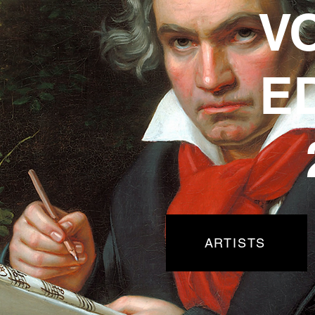
V
E
ARTISTS