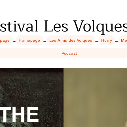
stival Les Volque
 page
Homepage
Les Amis des Volques
Hurry
Me
Podcast
THE