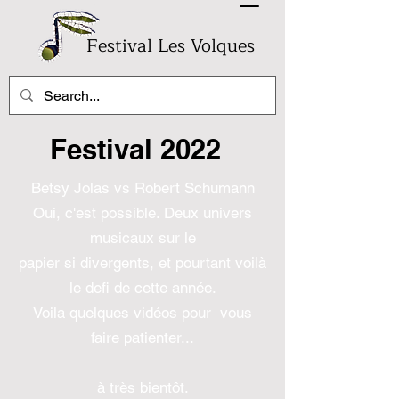
Festival Les Volques
Festival 2022
Betsy Jolas vs Robert Schumann
Oui, c'est possible. Deux univers
musicaux sur le
papier si divergents, et pourtant voilà
le defi de cette année.
Voila quelques vidéos pour vous
faire patienter...
à très bientôt.